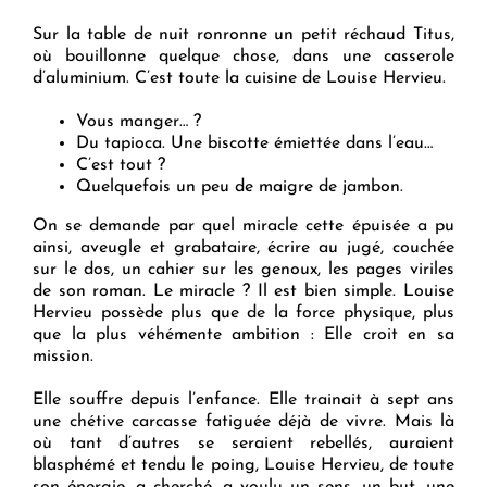
Sur la table de nuit ronronne un petit réchaud Titus,
où bouillonne quelque chose, dans une casserole
d’aluminium. C’est toute la cuisine de Louise Hervieu.
Vous manger… ?
Du tapioca. Une biscotte émiettée dans l’eau…
C’est tout ?
Quelquefois un peu de maigre de jambon.
On se demande par quel miracle cette épuisée a pu
ainsi, aveugle et grabataire, écrire au jugé, couchée
sur le dos, un cahier sur les genoux, les pages viriles
de son roman. Le miracle ? Il est bien simple. Louise
Hervieu possède plus que de la force physique, plus
que la plus véhémente ambition : Elle croit en sa
mission.
Elle souffre depuis l’enfance. Elle trainait à sept ans
une chétive carcasse fatiguée déjà de vivre. Mais là
où tant d’autres se seraient rebellés, auraient
blasphémé et tendu le poing, Louise Hervieu, de toute
son énergie, a cherché, a voulu un sens, un but, une