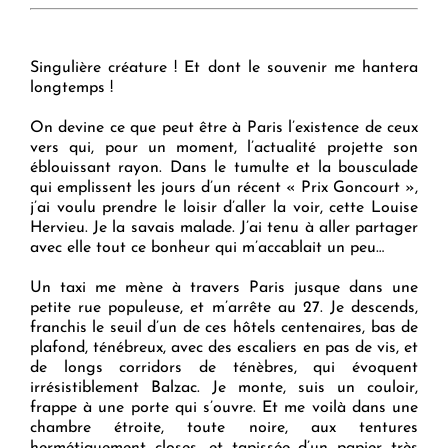
Singulière créature ! Et dont le souvenir me hantera
longtemps !
On devine ce que peut être à Paris l’existence de ceux
vers qui, pour un moment, l’actualité projette son
éblouissant rayon. Dans le tumulte et la bousculade
qui emplissent les jours d’un récent « Prix Goncourt »,
j’ai voulu prendre le loisir d’aller la voir, cette Louise
Hervieu. Je la savais malade. J’ai tenu à aller partager
avec elle tout ce bonheur qui m’accablait un peu…
Un taxi me mène à travers Paris jusque dans une
petite rue populeuse, et m’arrête au 27. Je descends,
franchis le seuil d’un de ces hôtels centenaires, bas de
plafond, ténébreux, avec des escaliers en pas de vis, et
de longs corridors de ténèbres, qui évoquent
irrésistiblement Balzac. Je monte, suis un couloir,
frappe à une porte qui s’ouvre. Et me voilà dans une
chambre étroite, toute noire, aux tentures
hermétiquement closes, et tapissée d’un papier très